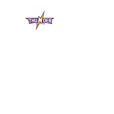
DIRECCIÓN
INEFC
Avinguda de l'Estadi,
12 08004
Barcelona
8CountsGYM
Calle Santander, 53
08020 Barcelona
CONTACTO
info@thundersbarcelona.com
Tel:
+34 717 70 61 27