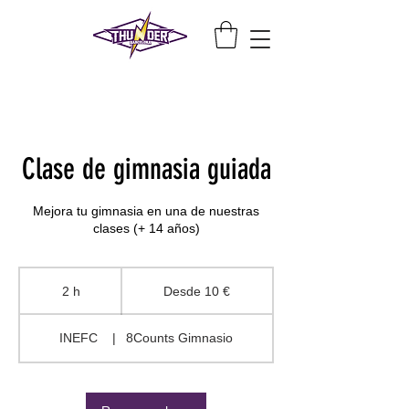
Clase de gimnasia guiada
Mejora tu gimnasia en una de nuestras
clases (+ 14 años)
Desde
10
2 h
2
Desde 10 €
euros
h
INEFC
|
8Counts Gimnasio