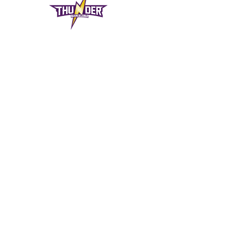
DIRECCIÓN
INEFC
Avinguda de l'Estadi,
12 08004
Barcelona
8CountsGYM
Calle Santander, 53
08020 Barcelona
CONTACTO
info@thundersbarcelona.com
Tel:
+34 717 70 61 27
Política de Privacidad
©2025 Thunder Barcelona
Todos los derechos reservados