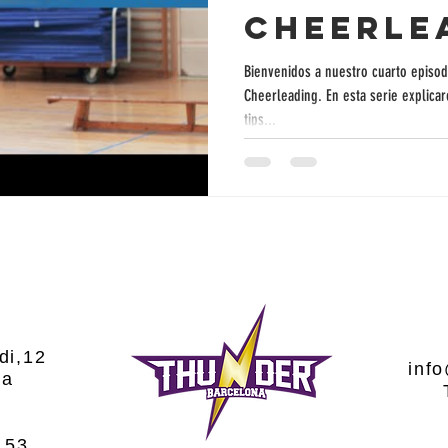
Cheerle
Bienvenidos a nuestro cuarto episodi
Cheerleading. En esta serie explica
tips...
di,12
inf
na
M
 53